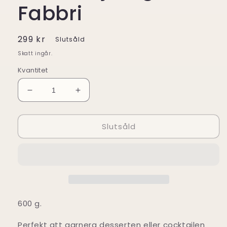
Fabbri
Ordinarie
299 kr
Slutsåld
pris
Skatt ingår.
Kvantitet
Minska
Öka
kvantitet
kvantitet
för
för
Slutsåld
Cocktailjordgubbar
Cocktailjordgubbar
Fabbri
Fabbri
600 g.
Perfekt att garnera desserten eller cocktailen