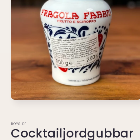
Öppna
mediet
1
i
modalfönster
ROYS DELI
Cocktailjordgubbar