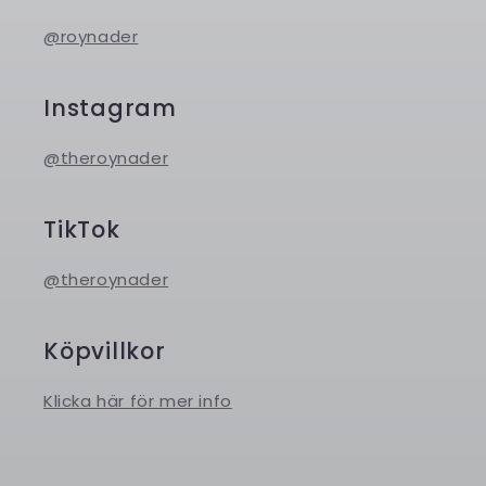
@roynader
Instagram
@theroynader
TikTok
@theroynader
Köpvillkor
Klicka här för mer info