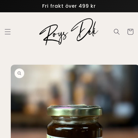
vidare
Fri frakt över 499 kr
till
innehåll
Varukor
 vidare till
oduktinformation