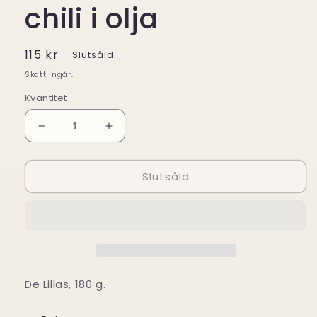
chili i olja
Ordinarie
115 kr
Slutsåld
pris
Skatt ingår.
Kvantitet
Minska
Öka
kvantitet
kvantitet
för
för
Slutsåld
Olio
Olio
Santo
Santo
Stark
Stark
chili
chili
i
i
olja
olja
De Lillas, 180 g.