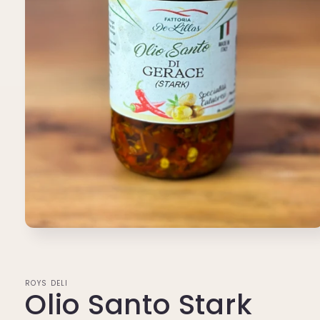
Öppna
mediet
1
i
modalfönster
ROYS DELI
Olio Santo Stark